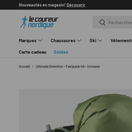
Livraison gratuite sur les commandes de +100$
en savoir pl
ALLER AU CONTENU
Recherche
Rechercher
Marques
Chaussures
Ski
Vêtement
Carte cadeau
Soldes
Accueil
Ultimate Direction - Fastpack 40 - Unisexe
L’image 1 est maintenant disponible dans la vue de gale
PASSER AUX INFORMATIONS PRODUITS