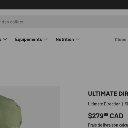
us
s
Équipements
Nutrition
Clubs
rie
ULTIMATE DI
Ultimate Direction
|
S
Prix habitue
$279
CAD
99
Frais de livraison
calcu