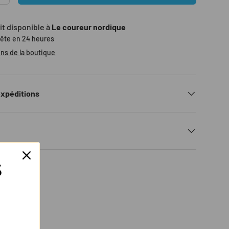
it disponible à
Le coureur nordique
rête en 24 heures
lerie
s la vue de galerie
ons de la boutique
expéditions
S