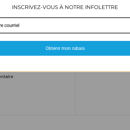
INSCRIVEZ-VOUS À NOTRE INFOLETTRE
artes, lunettes et nourriture
à l'intérieur du sac
t
ant
Obtenir mon rabais
ents plus lourds
entaire