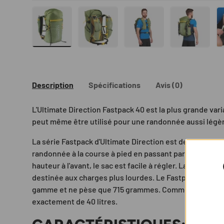
Charger l’image 1 dans la vue de galerie
Charger l’image 2 dans la vue de gal
Charger l’image 3 dans 
Charger l’
Description
Spécifications
Avis (0)
L'Ultimate Direction Fastpack 40 est la plus grande vari
peut même être utilisé pour une randonnée aussi légèr
La série Fastpack d'Ultimate Direction est destinée à t
randonnée à la course à pied en passant par le vélo. Gr
hauteur à l'avant, le sac est facile à régler. La ceintur
destinée aux charges plus lourdes. Le Fastpack 40 est 
gamme et ne pèse que 715 grammes. Comme son nom l'i
exactement de 40 litres.