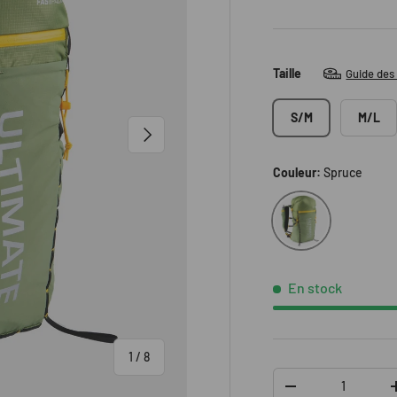
Taille
Guide des 
S/M
M/L
SUIVANT
Couleur:
Spruce
Spruce
En stock
de
1
/
8
Qté
DIMINUER LA QUAN