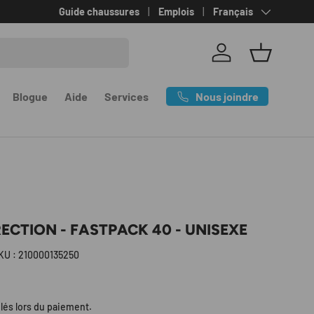
Langue
Guide chaussures
Emplois
Français
Se connecter
Panier
Nous joindre
Blogue
Aide
Services
RECTION - FASTPACK 40 - UNISEXE
KU :
210000135250
l
lés lors du paiement.