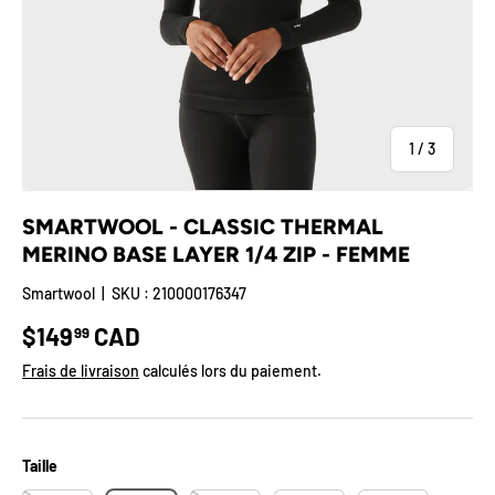
de
1
/
3
SMARTWOOL - CLASSIC THERMAL
MERINO BASE LAYER 1/4 ZIP - FEMME
Smartwool
|
SKU :
210000176347
Prix habituel
$149
CAD
99
Frais de livraison
calculés lors du paiement.
Taille