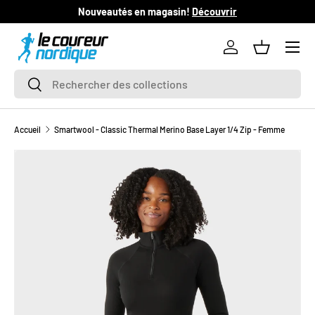
Nouveautés en magasin!
Découvrir
L
ALLER AU CONTENU
Se connecter
Panier
Recherche
Rechercher
Accueil
Smartwool - Classic Thermal Merino Base Layer 1/4 Zip - Femme
L’image 1 est maintenant disponible dans la vue de galerie
PASSER AUX INFORMATIONS PRODUITS