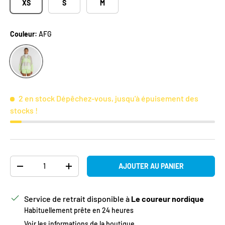
XS
S
M
Couleur:
AFG
AFG
2 en stock
Dépêchez-vous, jusqu'à épuisement des
stocks !
Qté
AJOUTER AU PANIER
DIMINUER LA QUANTITÉ
AUGMENTER LA QUANTITÉ
Service de retrait disponible à
Le coureur nordique
Habituellement prête en 24 heures
Voir les informations de la boutique