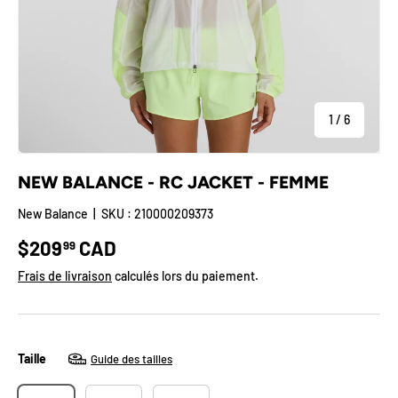
de
1
/
6
NEW BALANCE - RC JACKET - FEMME
New Balance
|
SKU :
210000209373
Prix habituel
$209
CAD
99
Frais de livraison
calculés lors du paiement.
Taille
Guide des tailles