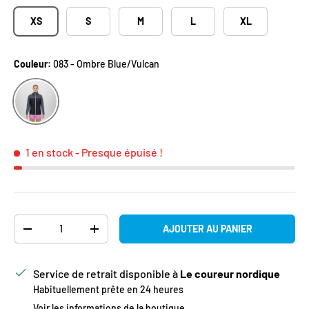
XS
S
M
L
XL
Couleur:
083 - Ombre Blue/Vulcan
083 - Ombre Blue/Vulcan
1 en stock
- Presque épuisé !
Qté
AJOUTER AU PANIER
DIMINUER LA QUANTITÉ
AUGMENTER LA QUANTITÉ
Service de retrait disponible à
Le coureur nordique
Habituellement prête en 24 heures
Voir les informations de la boutique