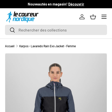
Nouveautés en magasin!
Découvrir
L
ALLER AU CONTENU
Se connecter
Panier
Recherche
Rechercher
Accueil
Karpos - Lavaredo Rain Evo Jacket - Femme
L’image 1 est maintenant disponible dans la vue de galerie
PASSER AUX INFORMATIONS PRODUITS