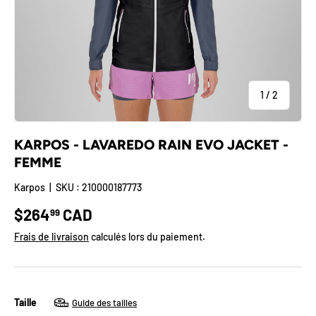
de
1
/
2
KARPOS - LAVAREDO RAIN EVO JACKET -
FEMME
Karpos
|
SKU :
210000187773
Prix habituel
$264
CAD
99
Frais de livraison
calculés lors du paiement.
Taille
Guide des tailles