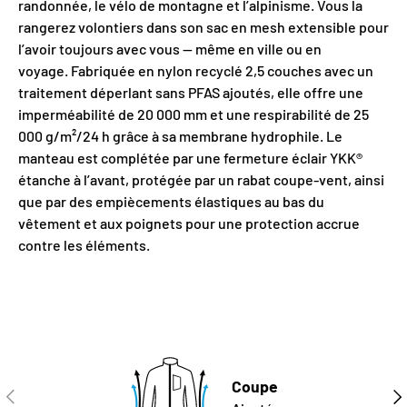
INSCRIVEZ-VOUS À NOTRE INFOLETTRE
randonnée, le vélo de montagne et l’alpinisme. Vous la
rangerez volontiers dans son sac en mesh extensible pour
l’avoir toujours avec vous — même en ville ou en
voyage. Fabriquée en nylon recyclé 2,5 couches avec un
traitement déperlant sans PFAS ajoutés, elle offre une
imperméabilité de 20 000 mm et une respirabilité de 25
Obtenir mon rabais
000 g/m²/24 h grâce à sa membrane hydrophile. Le
manteau est complétée par une fermeture éclair YKK®
étanche à l’avant, protégée par un rabat coupe-vent, ainsi
que par des empiècements élastiques au bas du
vêtement et aux poignets pour une protection accrue
contre les éléments.
Coupe
PRÉCÉDENT
SUI