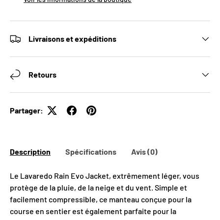
Livraisons et expéditions
Retours
Partager:
OBTENEZ 10% DE
RABAIS SUR VOTRE
Description
Spécifications
Avis (0)
PREMIÈRE
Le Lavaredo Rain Evo Jacket, extrêmement léger, vous
protège de la pluie, de la neige et du vent. Simple et
COMMANDE
facilement compressible, ce manteau conçue pour la
course en sentier est également parfaite pour la