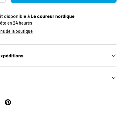
it disponible à
Le coureur nordique
rête en 24 heures
ons de la boutique
UR
expéditions