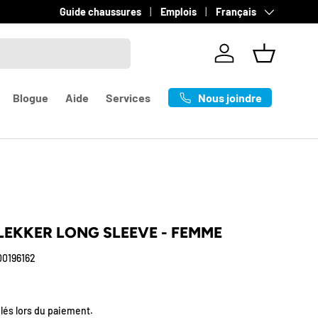
Langue
Livraison gratuite sur les commandes de +100$
Guide chaussures
Emplois
Français
en savoir p
Se connecter
Panier
Nous joindre
Blogue
Aide
Services
 LEKKER LONG SLEEVE - FEMME
00196162
l
lés lors du paiement.