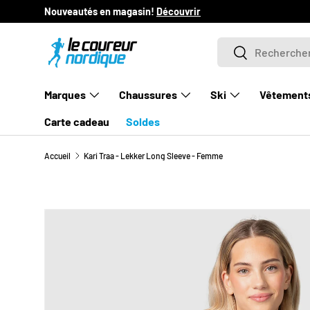
Nouveautés en magasin!
Découvrir
ALLER AU CONTENU
Recherche
Rechercher
Marques
Chaussures
Ski
Vêtement
Carte cadeau
Soldes
Accueil
Kari Traa - Lekker Long Sleeve - Femme
L’image 1 est maintenant disponible dans la vue de gale
PASSER AUX INFORMATIONS PRODUITS