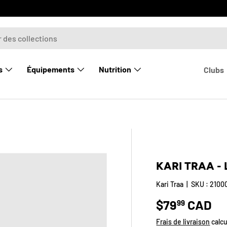
s
Équipements
Nutrition
Clubs
rie
KARI TRAA -
Kari Traa
|
SKU :
2100
Prix habitue
$79
CAD
99
Frais de livraison
calcu