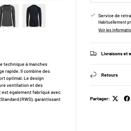
Service de retra
Habituellement p
erie
la vue de galerie
image 4 dans la vue de galerie
Charger l’image 5 dans la vue de galerie
Charger l’image 6 dans la vue de galerie
Voir les informati
BTENEZ 10% DE RABAIS S
Livraisons et 
VOTRE PREMIÈRE
se technique à manches
ge rapide.
Il combine des
COMMANDE
Retours
ort optimal.
Le design
re ventilation et des
INSCRIVEZ-VOUS À NOTRE INFOLETTRE
 est également fabriqué avec
Partager:
l Standard (RWS), garantissant