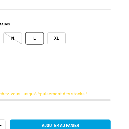
tailles
M
L
XL
chez-vous, jusqu'à épuisement des stocks !
AJOUTER AU PANIER
TITÉ
AUGMENTER LA QUANTITÉ