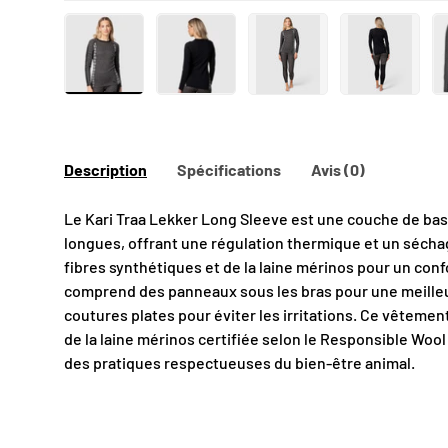
Charger l’image 1 dans la vue de galerie
Charger l’image 2 dans la vue de gal
Charger l’image 3 dans 
Charger l’
O
Description
Spécifications
Avis (0)
Le Kari Traa Lekker Long Sleeve est une couche de ba
longues, offrant une régulation thermique et un sécha
fibres synthétiques et de la laine mérinos pour un conf
comprend des panneaux sous les bras pour une meilleu
coutures plates pour éviter les irritations.
Ce vêtement
de la laine mérinos certifiée selon le Responsible Woo
des pratiques respectueuses du bien-être animal.