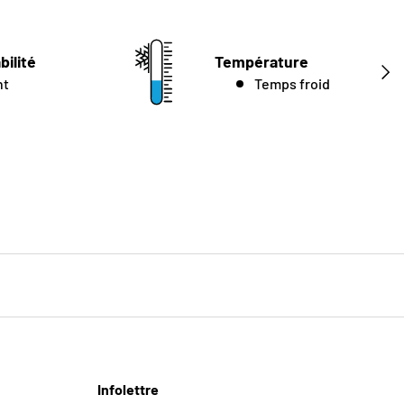
bilité
Température
SUIV
nt
Temps froid
Infolettre