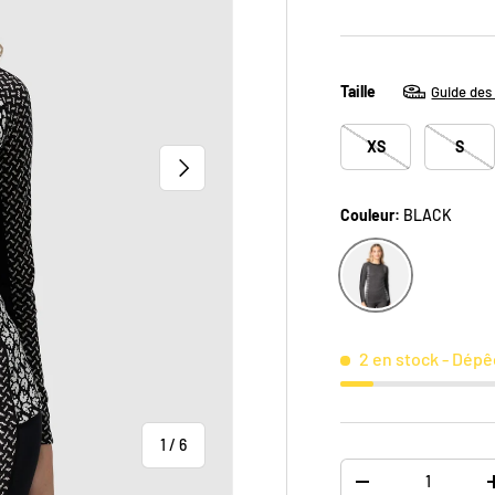
Taille
Guide des 
XS
S
SUIVANT
Couleur:
BLACK
BLACK
2 en stock
- Dépê
de
1
/
6
Qté
DIMINUER LA QUAN