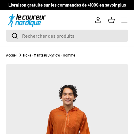
r
Livraison gratuite sur les commandes de +100$
en sav
ALLER AU CONTENU
Se connecter
Panier
Recherche
Rechercher
Accueil
Hoka - Manteau Skyflow - Homme
L’image 1 est maintenant disponible dans la vue de galerie
PASSER AUX INFORMATIONS PRODUITS