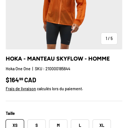
de
1
/
5
HOKA - MANTEAU SKYFLOW - HOMME
Hoka One One
|
SKU :
210000185644
Prix habituel
$164
CAD
99
Frais de livraison
calculés lors du paiement.
Taille
XS
S
M
L
XL