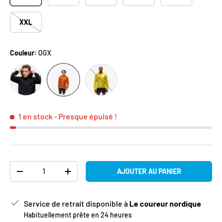
XXL
Couleur:
OGX
BLK
NHKC
OGX
1 en stock
- Presque épuisé !
Qté
AJOUTER AU PANIER
DIMINUER LA QUANTITÉ
AUGMENTER LA QUANTITÉ
Service de retrait disponible à
Le coureur nordique
Habituellement prête en 24 heures