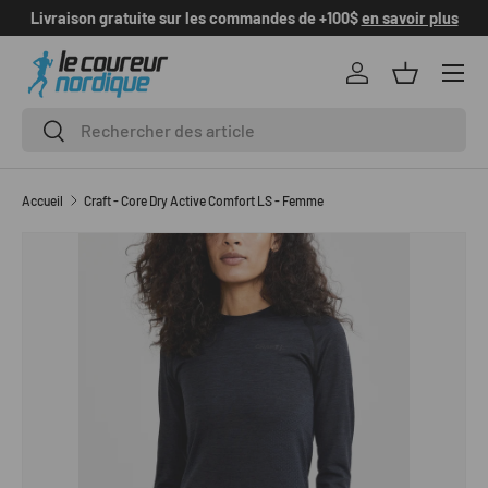
Livraison gratuite sur les commandes de +100$
en savoir plus
ALLER AU CONTENU
Se connecter
Panier
Recherche
Rechercher
Accueil
Craft - Core Dry Active Comfort LS - Femme
L’image 1 est maintenant disponible dans la vue de galerie
PASSER AUX INFORMATIONS PRODUITS