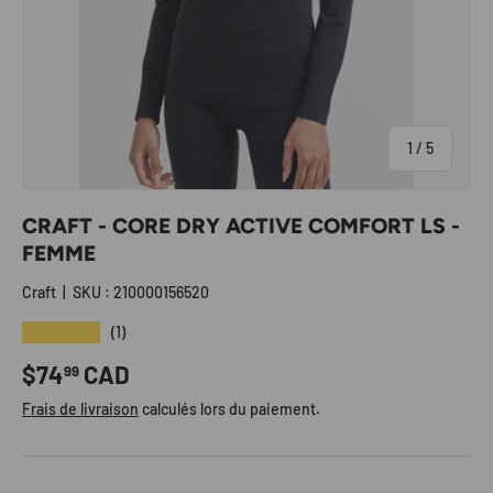
de
1
/
5
CRAFT - CORE DRY ACTIVE COMFORT LS -
FEMME
Craft
|
SKU :
210000156520
★★★★★
(1)
Prix habituel
$74
CAD
99
Frais de livraison
calculés lors du paiement.