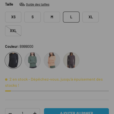
Taille
Guide des tailles
XS
S
M
L
XL
XXL
Couleur:
B999000
B687000
B840000
499000
B999000
2 en stock
- Dépêchez-vous, jusqu'à épuisement des
stocks !
Qté
AJOUTER AU PANIER