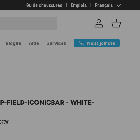
Langue
Guide chaussures
Emplois
Français
Se connecter
Panier
Nous joindre
Blogue
Aide
Services
AP-FIELD-ICONICBAR - WHITE-
07781
l