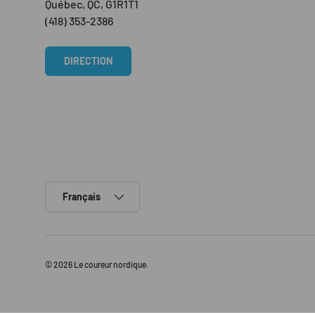
Québec, QC, G1R1T1
(418) 353-2386
DIRECTION
Langue
Français
© 2026
Le coureur nordique
.