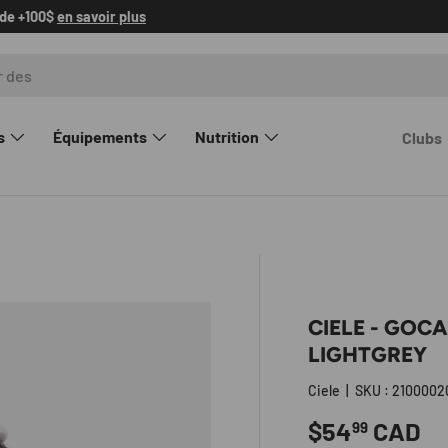
us
s
Équipements
Nutrition
Clubs
CIELE - GOC
LIGHTGREY
Ciele
|
SKU :
2100002
Prix habitue
$54
CAD
99