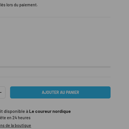
lés lors du paiement.
AJOUTER AU PANIER
TITÉ
AUGMENTER LA QUANTITÉ
it disponible à
Le coureur nordique
rête en 24 heures
ons de la boutique