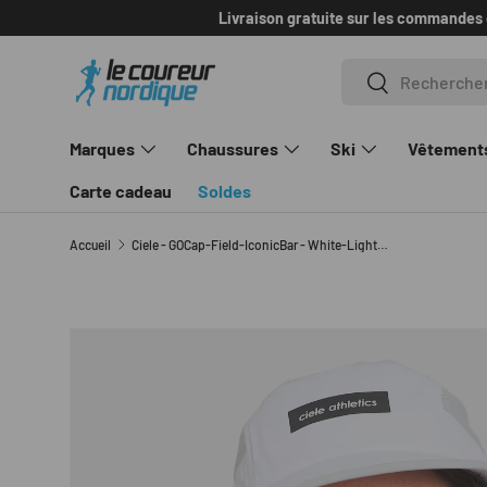
Livraison gratuite sur les commandes de +100$
en savoir pl
ALLER AU CONTENU
Recherche
Rechercher
Marques
Chaussures
Ski
Vêtement
Carte cadeau
Soldes
Accueil
Ciele - GOCap-Field-IconicBar - White-LightGrey
PASSER AUX INFORMATIONS PRODUITS