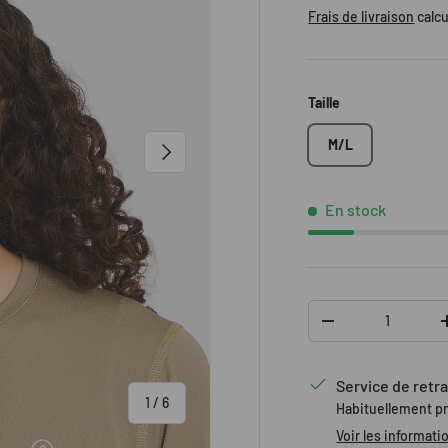
Frais de livraison
calcu
Taille
M/L
SUIVANT
En stock
Qté
DIMINUER LA QUAN
Service de retra
de
1
/
6
Habituellement p
Voir les informati