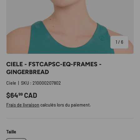
de
1
/
6
CIELE - FSTCAPSC-EQ-FRAMES -
GINGERBREAD
Ciele
|
SKU :
210000207802
Prix habituel
$64
CAD
99
Frais de livraison
calculés lors du paiement.
Taille