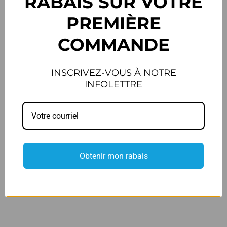
RABAIS SUR VOTRE
Retours
PREMIÈRE
COMMANDE
Partager:
INSCRIVEZ-VOUS À NOTRE
INFOLETTRE
Description
Spécifications
Avis (0)
Description à venir!
Obtenir mon rabais