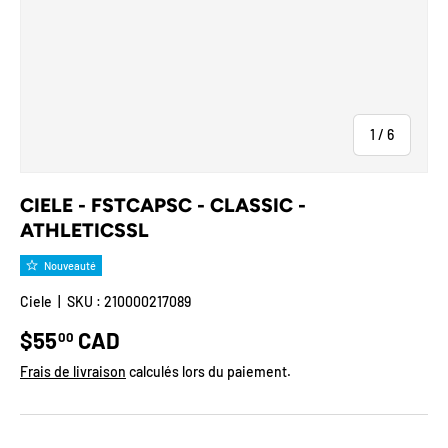
de
1
/
6
CIELE - FSTCAPSC - CLASSIC -
ATHLETICSSL
Nouveauté
Ciele
|
SKU :
210000217089
Prix habituel
$55
CAD
00
Frais de livraison
calculés lors du paiement.