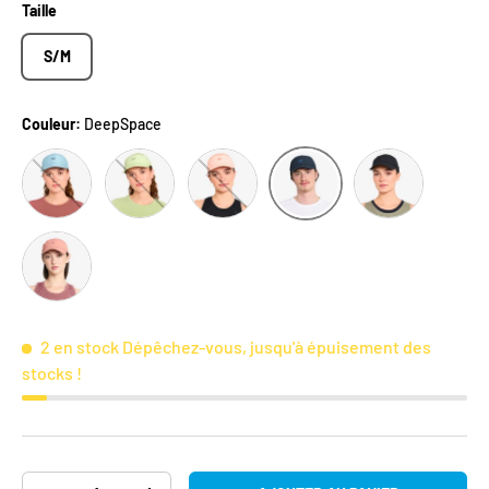
Taille
S/M
Couleur:
DeepSpace
Chambray
Fava
Cadmium
Shadowcast
DeepSpace
RoseDawn
2 en stock
Dépêchez-vous, jusqu'à épuisement des
stocks !
Qté