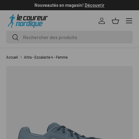
Nouveautés en magasin!
Découvrir
L
ALLER AU CONTENU
Se connecter
Panier
Recherche
Rechercher
Accueil
Altra - Escalante 4 - Femme
L’image 1 est maintenant disponible dans la vue de galerie
PASSER AUX INFORMATIONS PRODUITS