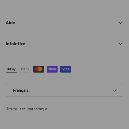
Aide
Infolettre
Moyens de paiement acceptés
Langue
Français
© 2026
Le coureur nordique
.