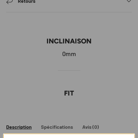
Retours
INCLINAISON
0mm
FIT
Description
Spécifications
Avis (0)