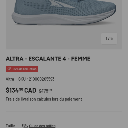
de
1
/
5
ALTRA - ESCALANTE 4 - FEMME
25% de réduction
Altra
|
SKU :
210000205593
Prix habituel
Prix soldé
$134
CAD
98
$179
99
Frais de livraison
calculés lors du paiement.
Taille
Guide des tailles