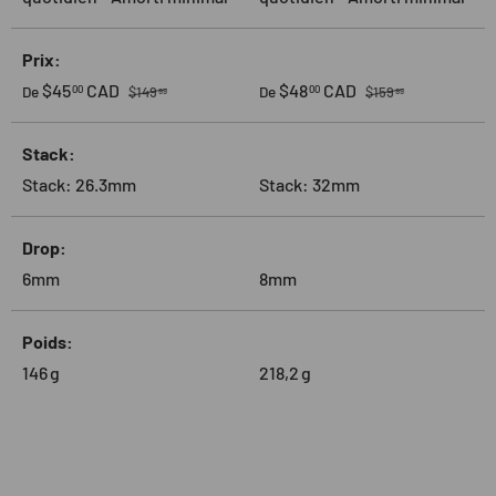
Prix
Prix habituel
Prix habituel
Prix soldé
Prix soldé
$45
CAD
$48
CAD
00
00
De
De
$149
$159
99
99
Stack
Stack: 26.3mm
Stack: 32mm
Drop
6mm
8mm
Poids
146
g
218,2
g