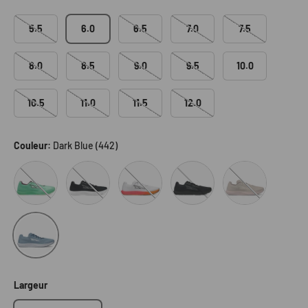
5.5
6.0
6.5
7.0
7.5
8.0
8.5
9.0
9.5
10.0
10.5
11.0
11.5
12.0
Couleur:
Dark Blue (442)
342
Black (000)
108
Tan (922)
001
Dark Blue (442)
Largeur