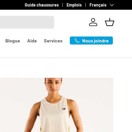
Langue
Livraison gratuite sur les commandes de +100$
Guide chaussures
Emplois
Français
en savoir p
Se connecter
Panier
Nous joindre
Blogue
Aide
Services