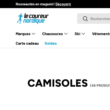
Nouveautés en magasin!
Découvrir
ALLER AU CONTENU
Recherche
Rechercher
Marques
Chaussures
Ski
Vêtement
Carte cadeau
Soldes
CAMISOLES
(48 PRODUI