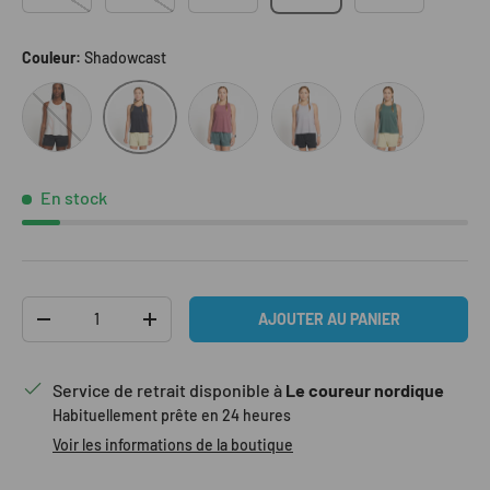
Couleur:
Shadowcast
DecoRose
MistyLilac
SilverPine
Shadowcast
Speed
En stock
Qté
AJOUTER AU PANIER
DIMINUER LA QUANTITÉ
AUGMENTER LA QUANTITÉ
Service de retrait disponible à
Le coureur nordique
Habituellement prête en 24 heures
Voir les informations de la boutique