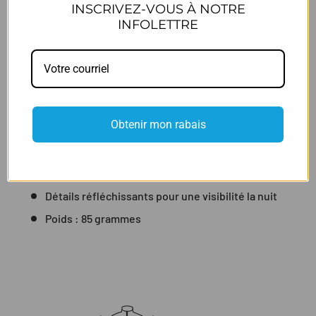
INSCRIVEZ-VOUS À NOTRE
crépuscule jusqu'à l'aube.
INFOLETTRE
Les aérations latérales, permettent une bonne ventilation
en tout temps. Les coutures à plat et les soudures
atténuent les irritations et élèvent cette pièce
d'équipement de tous les jours vers la première classe.
En tissu recyclé COOLmatic|PLUS léger avec une
Obtenir mon rabais
finition pour une évacuation de l'humidité accélérée
ainsi qu'un contrôle des odeurs
AirSTACK pour une meilleure circulation de l'air.
Détails réfléchissants pour une visibilité la nuit
Poids : 85 grammes