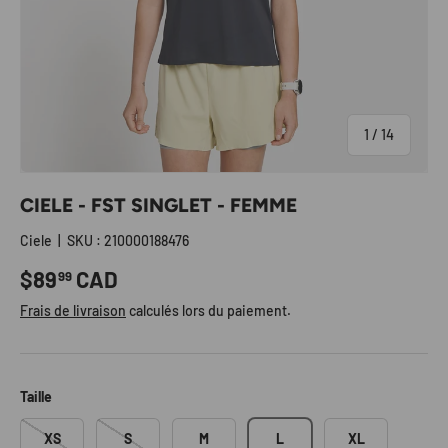
de
1
/
14
CIELE - FST SINGLET - FEMME
Ciele
|
SKU :
210000188476
Prix habituel
$89
CAD
99
Frais de livraison
calculés lors du paiement.
Taille
XS
S
M
L
XL