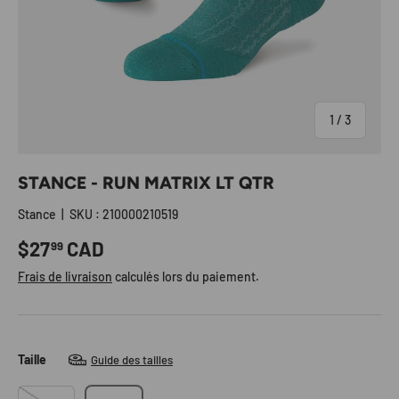
de
1
/
3
STANCE - RUN MATRIX LT QTR
Stance
|
SKU :
210000210519
Prix habituel
$27
CAD
99
Frais de livraison
calculés lors du paiement.
Taille
Guide des tailles