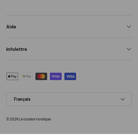
Aide
Infolettre
Moyens de paiement acceptés
Langue
Français
© 2026
Le coureur nordique
.