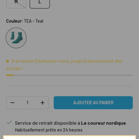
M
L
Couleur:
TEA - Teal
TEA - Teal
2 en stock
Dépêchez-vous, jusqu'à épuisement des
stocks !
Qté
AJOUTER AU PANIER
DIMINUER LA QUANTITÉ
AUGMENTER LA QUANTITÉ
Service de retrait disponible à
Le coureur nordique
Habituellement prête en 24 heures
Voir les informations de la boutique