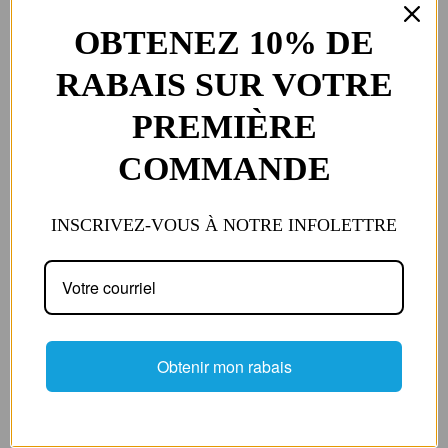
OBTENEZ 10% DE
RABAIS SUR VOTRE
Livraisons et expéditions
PREMIÈRE
COMMANDE
Retours
INSCRIVEZ-VOUS À NOTRE
Partager:
INFOLETTRE
Description
Spécifications
Avis (0)
Description à venir!
Obtenir mon rabais