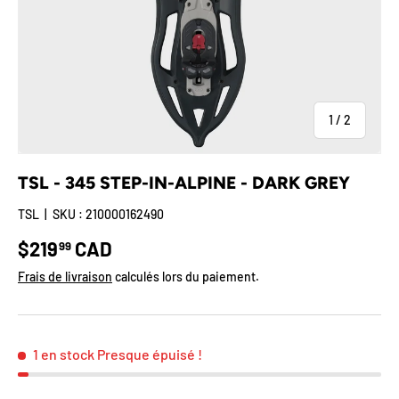
de
1
/
2
TSL - 345 STEP-IN-ALPINE - DARK GREY
TSL
|
SKU :
210000162490
Prix habituel
$219
CAD
99
Frais de livraison
calculés lors du paiement.
1 en stock
Presque épuisé !