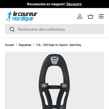
Nouveautés en magasin!
Découvrir
L
ALLER AU CONTENU
Se connecter
Panier
Recherche
Rechercher
Accueil
Raquettes
TSL - 345 Step-In-Alpine - Dark Grey
PASSER AUX INFORMATIONS PRODUITS