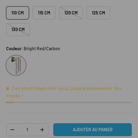
110 CM
115 CM
120 CM
125 CM
130 CM
Couleur:
Bright Red/Carbon
Bright Red/Carbon
2 en stock
Dépêchez-vous, jusqu'à épuisement des
stocks !
Qté
AJOUTER AU PANIER
DIMINUER LA QUANTITÉ
AUGMENTER LA QUANTITÉ