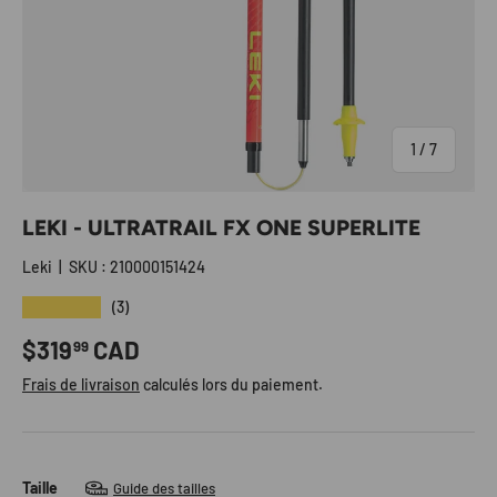
de
1
/
7
LEKI - ULTRATRAIL FX ONE SUPERLITE
Leki
|
SKU :
210000151424
★★★★★
(3)
Prix habituel
$319
CAD
99
Frais de livraison
calculés lors du paiement.
Taille
Guide des tailles