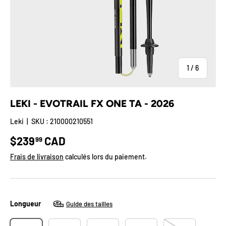
de
1
/
6
LEKI - EVOTRAIL FX ONE TA - 2026
Leki
|
SKU :
210000210551
Prix habituel
$239
CAD
99
Frais de livraison
calculés lors du paiement.
Longueur
Guide des tailles