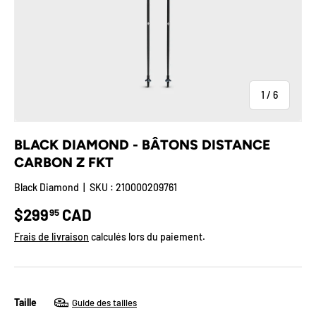
de
1
/
6
BLACK DIAMOND - BÂTONS DISTANCE
CARBON Z FKT
Black Diamond
|
SKU :
210000209761
Prix habituel
$299
CAD
95
Frais de livraison
calculés lors du paiement.
Taille
Guide des tailles