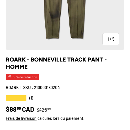
de
1
/
5
ROARK - BONNEVILLE TRACK PANT -
HOMME
30% de réduction
ROARK
|
SKU :
210000180204
★★★★★
(1)
Prix habituel
Prix soldé
$88
CAD
89
$126
99
Frais de livraison
calculés lors du paiement.