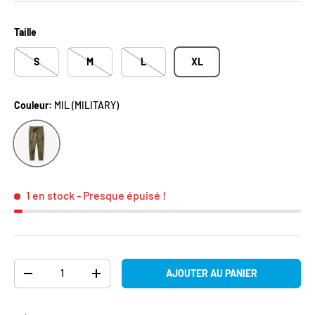
Taille
S
M
L
XL
Couleur:
MIL (MILITARY)
MIL (MILITARY)
1 en stock
- Presque épuisé !
Qté
AJOUTER AU PANIER
DIMINUER LA QUANTITÉ
AUGMENTER LA QUANTITÉ