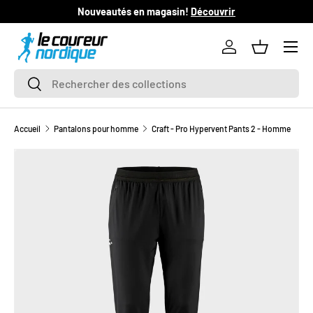
Nouveautés en magasin!
Découvrir
L
ALLER AU CONTENU
Se connecter
Panier
Recherche
Rechercher
Accueil
Pantalons pour homme
Craft - Pro Hypervent Pants 2 - Homme
L’image 1 est maintenant disponible dans la vue de galerie
PASSER AUX INFORMATIONS PRODUITS