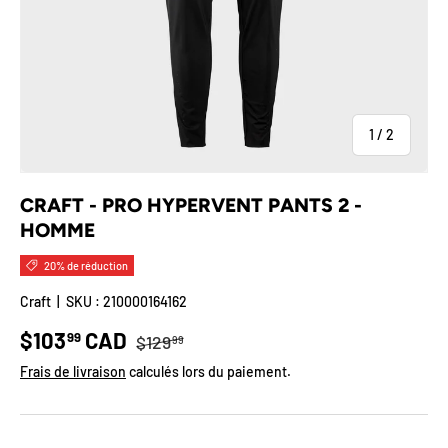
de
1
/
2
CRAFT - PRO HYPERVENT PANTS 2 -
HOMME
20% de réduction
Craft
|
SKU :
210000164162
Prix habituel
Prix soldé
$103
CAD
99
$129
99
Frais de livraison
calculés lors du paiement.