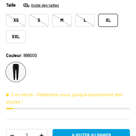
Taille
Guide des tailles
XS
S
M
L
XL
XXL
Couleur:
999000
999000
2 en stock
- Dépêchez-vous, jusqu'à épuisement des
stocks !
Qté
AJOUTER AU PANIER