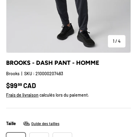
de
1
/
4
BROOKS - DASH PANT - HOMME
Brooks
|
SKU :
210000207483
Prix habituel
$99
CAD
99
Frais de livraison
calculés lors du paiement.
Taille
Guide des tailles