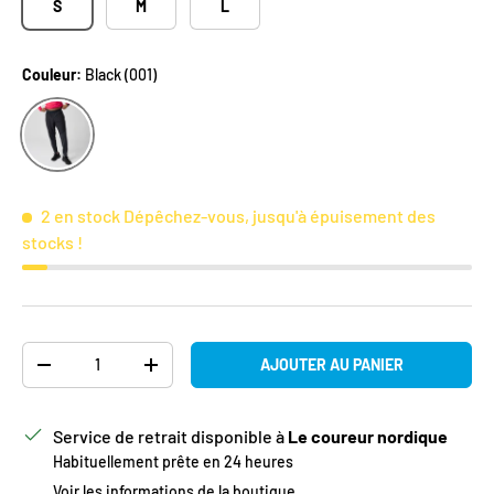
S
M
L
Couleur:
Black (001)
Black (001)
2 en stock
Dépêchez-vous, jusqu'à épuisement des
stocks !
Qté
AJOUTER AU PANIER
DIMINUER LA QUANTITÉ
AUGMENTER LA QUANTITÉ
Service de retrait disponible à
Le coureur nordique
Habituellement prête en 24 heures
Voir les informations de la boutique