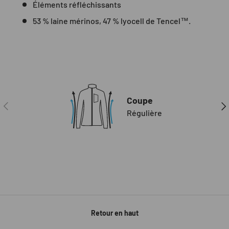
Éléments réfléchissants
53 % laine mérinos, 47 % lyocell de Tencel™.
Coupe
PRÉCÉDENT
SUI
Régulière
Retour en haut