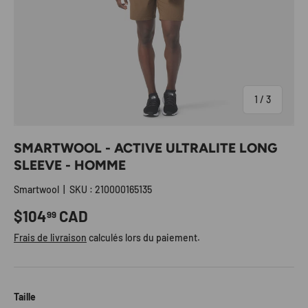
de
1
/
3
SMARTWOOL - ACTIVE ULTRALITE LONG
SLEEVE - HOMME
Smartwool
|
SKU :
210000165135
Prix habituel
$104
CAD
99
Frais de livraison
calculés lors du paiement.
Taille