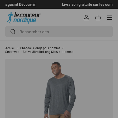
Livraison gratuite sur les commandes de +100$
en savoir plus
ALLER AU CONTENU
Se connecter
Panier
Recherche
Rechercher
Accueil
Chandails longs pour homme
Smartwool - Active Ultralite Long Sleeve - Homme
L’image 1 est maintenant disponible dans la vue de galerie
PASSER AUX INFORMATIONS PRODUITS