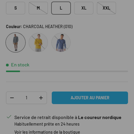
S
M
L
XL
XXL
Couleur:
CHARCOAL HEATHER (010)
HONEY GOLD (K11)
NIGHT (P43)
CHARCOAL HEATHER (010)
En stock
Qté
AJOUTER AU PANIER
DIMINUER LA QUANTITÉ
AUGMENTER LA QUANTITÉ
Service de retrait disponible à
Le coureur nordique
Habituellement prête en 24 heures
Voir les informations de la boutique