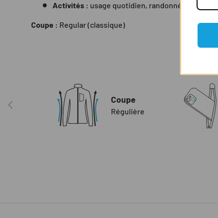
Activités :
usage quotidien, randonnée, aventur
Coupe :
Regular (classique)
Coupe
PRÉCÉDENT
Régulière