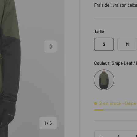
Frais de livraison
calcu
Taille
S
M
SUIVANT
Couleur:
Grape Leaf /
Grape Leaf / Deep 
2 en stock
- Dépê
de
1
/
6
Qté