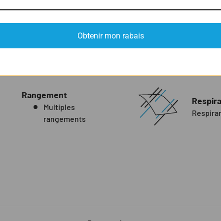
es hivernales
Obtenir mon rabais
Rangement
Respira
Multiples
Respira
rangements