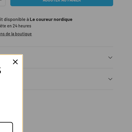
TITÉ
AUGMENTER LA QUANTITÉ
it disponible à
Le coureur nordique
rête en 24 heures
ons de la boutique
expéditions
S