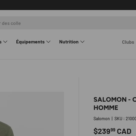
ir plus
s
Équipements
Nutrition
Clubs
rie
SALOMON - 
HOMME
Salomon
|
SKU :
2100
Prix habitue
$239
CAD
99