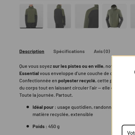
Charger l’image 1 dans la vue de galerie
Charger l’image 2 dans la vue de gal
Charger l’image 3 dans 
Charger l’
Description
Spécifications
Avis (0)
Que vous soyez
sur les pistes ou en ville
, notre
polaire
Essential
vous enveloppe d’une couche de chaleur resp
Confectionnée en
polyester recyclé
, cette polaire tec
du corps tout en laissant circuler l’air — elle évacue l’
Toute la journée. Partout.
Idéal pour :
usage quotidien, randonnée, aventure
matière recyclée, extensible
Poids :
450 g