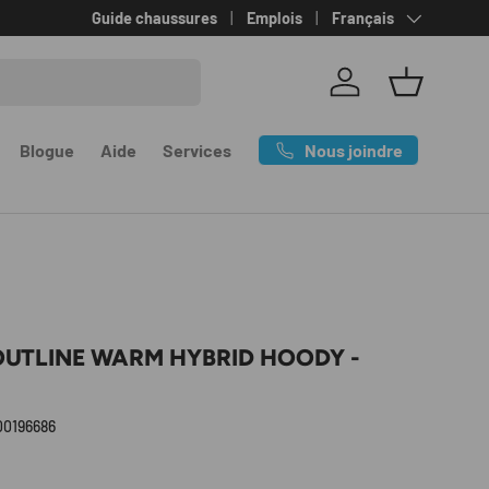
Langue
Guide chaussures
Emplois
Français
Se connecter
Panier
Nous joindre
Blogue
Aide
Services
OUTLINE WARM HYBRID HOODY -
00196686
l