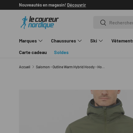
Livraison gratuite sur les commandes de +100$
en savo
ALLER AU CONTENU
Recherche
Rechercher
Marques
Chaussures
Ski
Vêtement
Carte cadeau
Soldes
Accueil
Salomon - Outline Warm Hybrid Hoody - Homme
L’image 1 est maintenant disponible dans la vue de gale
PASSER AUX INFORMATIONS PRODUITS