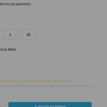
lés lors du paiement.
L
XL
 Deep Black
Black
chez-vous, jusqu'à épuisement des stocks !
AJOUTER AU PANIER