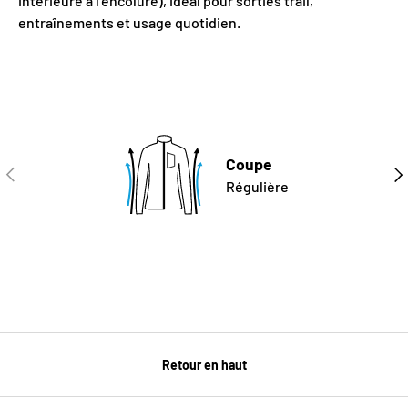
intérieure à l’encolure), idéal pour sorties trail,
entraînements et usage quotidien.
Coupe
PRÉCÉDENT
SUI
Régulière
Retour en haut