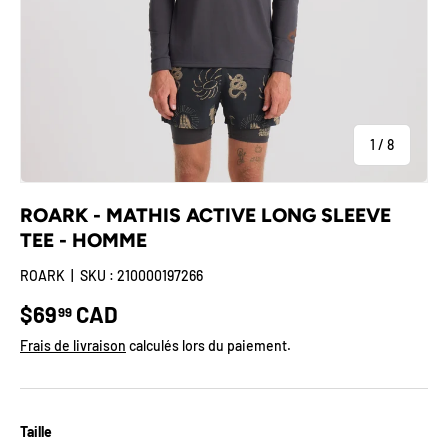
de
1
/
8
ROARK - MATHIS ACTIVE LONG SLEEVE
TEE - HOMME
ROARK
|
SKU :
210000197266
Prix habituel
$69
CAD
99
Frais de livraison
calculés lors du paiement.
Taille