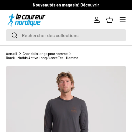
Nouveautés en magasin!
Découvrir
L
ALLER AU CONTENU
Se connecter
Panier
Recherche
Rechercher
Accueil
Chandails longs pour homme
Roark - Mathis Active Long Sleeve Tee - Homme
L’image 1 est maintenant disponible dans la vue de galerie
PASSER AUX INFORMATIONS PRODUITS