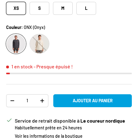
XS
S
M
L
Couleur:
ONX (Onyx)
ONX (Onyx)
IOY (Ivory)
1 en stock
- Presque épuisé !
Qté
AJOUTER AU PANIER
DIMINUER LA QUANTITÉ
AUGMENTER LA QUANTITÉ
Service de retrait disponible à
Le coureur nordique
Habituellement prête en 24 heures
Voir les informations de la boutique