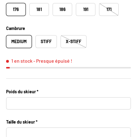
176
181
186
191
171
Cambrure
MEDIUM
STIFF
X-STIFF
1 en stock
- Presque épuisé !
Poids du skieur
Taille du skieur