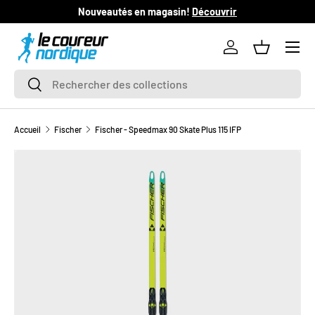
Nouveautés en magasin!
Découvrir
L
ALLER AU CONTENU
Se connecter
Panier
Recherche
Rechercher
Accueil
Fischer
Fischer - Speedmax 90 Skate Plus 115 IFP
PASSER AUX INFORMATIONS PRODUITS