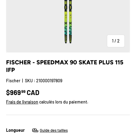
de
1
/
2
FISCHER - SPEEDMAX 90 SKATE PLUS 115
IFP
Fischer
|
SKU :
210000197809
Prix habituel
$969
CAD
99
Frais de livraison
calculés lors du paiement.
Longueur
Guide des tailles