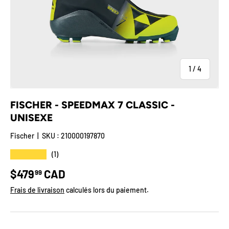
de
1
/
4
FISCHER - SPEEDMAX 7 CLASSIC -
UNISEXE
Fischer
|
SKU :
210000197870
★★★★★
(1)
Prix habituel
$479
CAD
99
Frais de livraison
calculés lors du paiement.