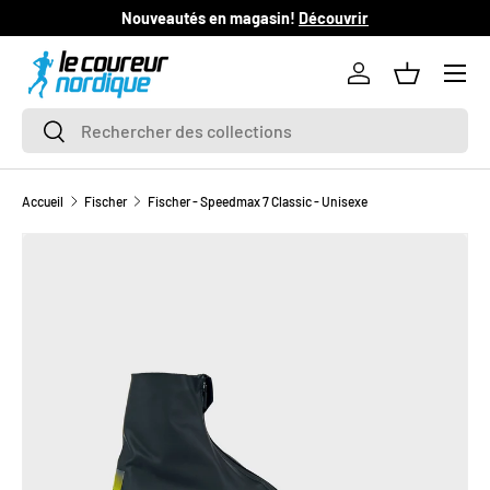
Nouveautés en magasin!
Découvrir
L
ALLER AU CONTENU
Se connecter
Panier
Recherche
Rechercher
Accueil
Fischer
Fischer - Speedmax 7 Classic - Unisexe
PASSER AUX INFORMATIONS PRODUITS