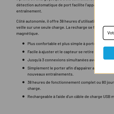
détection automatique de port facilite l’appairage dès 
entraînement.
Côté autonomie, il offre 38 heures d’utilisation complè
veille sur une seule charge. La recharge se fait simple
magnétique.
Plus confortable et plus simple à porter qu'une 
Facile à ajuster et le capteur se retire aisément
Jusqu'à 3 connexions simultanées avec des appa
Simplement le porter afin d'appairer automatique
nouveaux entraînements.
38 heures de fonctionnement complet ou 80 jour
charge.
Rechargeable à l'aide d'un câble de charge USB 