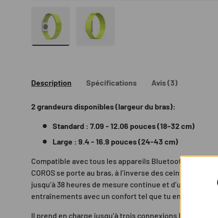
Charger l’image 7 dans la vue de galerie
Charger l’image 8 dans la vue de gal
Description
Spécifications
Avis (3)
2 grandeurs disponibles (largeur du bras):
Standard : 7.09 - 12.06 pouces (18-32 cm)
Large : 9.4 - 16.9 pouces (24-43 cm)
Compatible avec tous les appareils Bluetooth, le capt
COROS se porte au bras, à l’inverse des ceintures thorac
jusqu’à 38 heures de mesure continue et d’une grande p
entraînements avec un confort tel que tu en oublieras
Il prend en charge jusqu’à trois connexions Bluetooth 