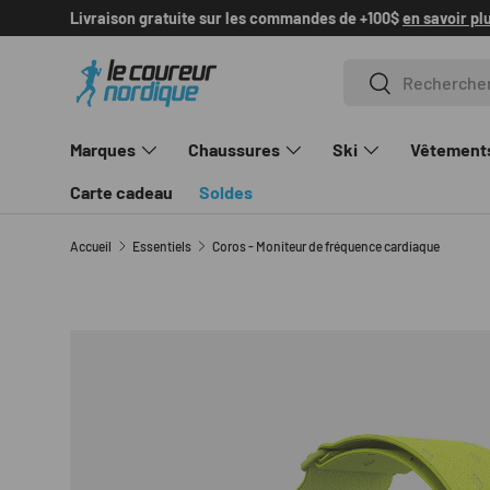
Livraison gratuite sur les commandes de +100$
en savoir pl
ALLER AU CONTENU
Recherche
Rechercher
Marques
Chaussures
Ski
Vêtement
Carte cadeau
Soldes
Accueil
Essentiels
Coros - Moniteur de fréquence cardiaque
L’image 1 est maintenant disponible dans la vue de gale
PASSER AUX INFORMATIONS PRODUITS