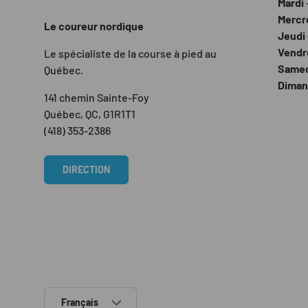
Mardi
Mercr
Le coureur nordique
Jeudi
Vendr
Le spécialiste de la course à pied au
Same
Québec.
Dima
141 chemin Sainte-Foy
Québec, QC, G1R1T1
(418) 353-2386
DIRECTION
Langue
Français