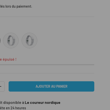
lés lors du paiement.
GRY
GRY - Large
e épuisé !
AJOUTER AU PANIER
TITÉ
AUGMENTER LA QUANTITÉ
it disponible à
Le coureur nordique
rête en 24 heures