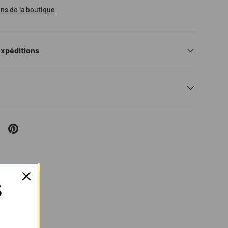
ons de la boutique
expéditions
S