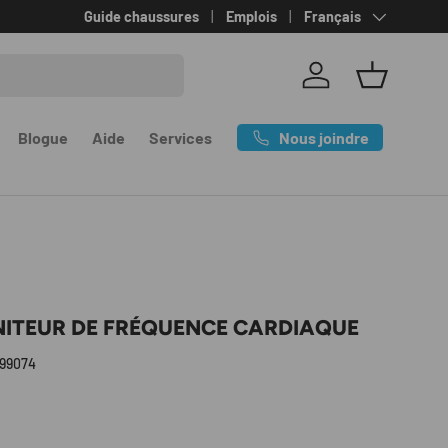
Langue
Guide chaussures
Emplois
Français
Se connecter
Panier
Nous joindre
Blogue
Aide
Services
NITEUR DE FRÉQUENCE CARDIAQUE
199074
l