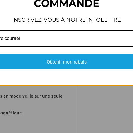
COMMANDE
le début d’un nouvel
INSCRIVEZ-VOUS À NOTRE INFOLETTRE
te ou jusqu’à 80 jours en mode
ment via un câble USB
ceinture thoracique.
 pour un nettoyage rapide.
Obtenir mon rabais
reils compatibles Bluetooth.
ment l'appareil pour les
s en mode veille sur une seule
magnétique.