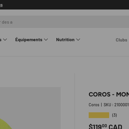
us
s
Équipements
Nutrition
Clubs
rie
COROS - MO
Coros
|
SKU :
210000
★★★★★
(3)
Prix habitue
$119
CAD
00