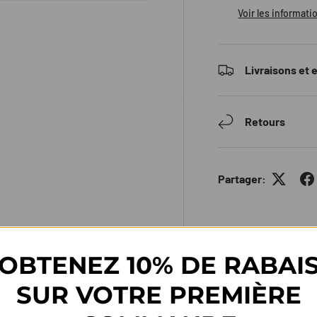
Voir les informati
Livraisons et 
erie
Retours
Partager:
eur de fréquence cardiaque
iques traditionnelles. Il offre
OBTENEZ 10% DE RABAI
récision, pour suivre tes
 sa présence.
SUR VOTRE PREMIÈRE
simultanées, tandis que la