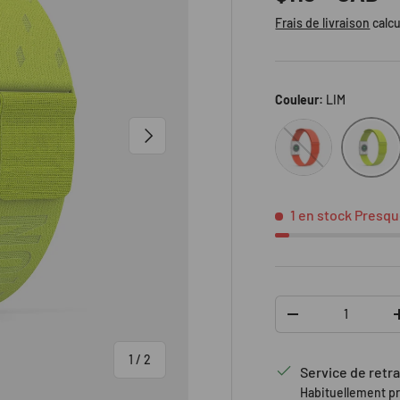
Frais de livraison
calcu
Couleur:
LIM
ORG
LIM
SUIVANT
1 en stock
Presqu
Qté
DIMINUER LA QUAN
de
1
/
2
Service de retra
Habituellement p