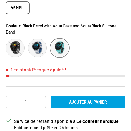
46MM -
Couleur:
Black Bezel with Aqua Case and Aqua/Black Silicone
Band
Black Bezel and Case with Black/Powder Gray Silicone Band
Black Bezel with Whitestone Case and Whitestone
Black Bezel with Aqua Case and Aqua/
1 en stock
Presque épuisé !
Qté
AJOUTER AU PANIER
DIMINUER LA QUANTITÉ
AUGMENTER LA QUANTITÉ
Service de retrait disponible à
Le coureur nordique
Habituellement prête en 24 heures