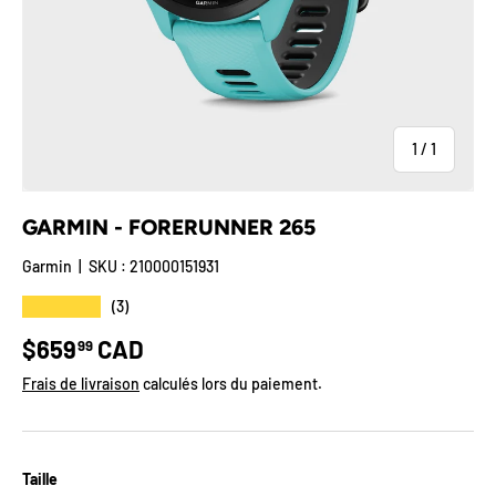
de
1
/
1
GARMIN - FORERUNNER 265
Garmin
|
SKU :
210000151931
★★★★★
(3)
Prix habituel
$659
CAD
99
Frais de livraison
calculés lors du paiement.
Taille