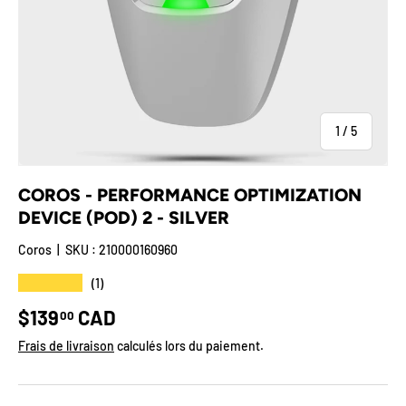
de
1
/
5
COROS - PERFORMANCE OPTIMIZATION
DEVICE (POD) 2 - SILVER
Coros
|
SKU :
210000160960
★★★★★
(1)
Prix habituel
$139
CAD
00
Frais de livraison
calculés lors du paiement.