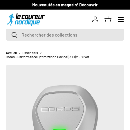
Nouveautés en magasin!
Découvrir
L
ALLER AU CONTENU
Se connecter
Panier
Recherche
Rechercher
Accueil
Essentiels
Coros - Performance Optimization Device (POD) 2 - Silver
PASSER AUX INFORMATIONS PRODUITS