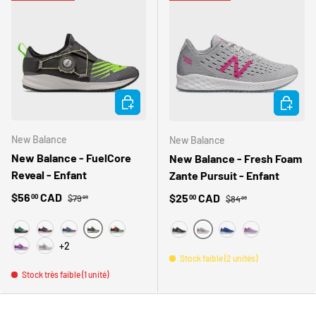
CHOISIR LES OPTIONS
CHOISIR
New Balance
New Balance
New Balance - FuelCore
New Balance - Fresh Foam
Reveal - Enfant
Zante Pursuit - Enfant
Prix habituel
Prix soldé
Prix habituel
$56
CAD
Prix soldé
$25
CAD
00
00
$79
$84
99
99
DB
CE
CB
CP
CG
PA
BK
PV
VV
+2
CC
LM
Stock faible (2 unités)
Stock très faible (1 unité)