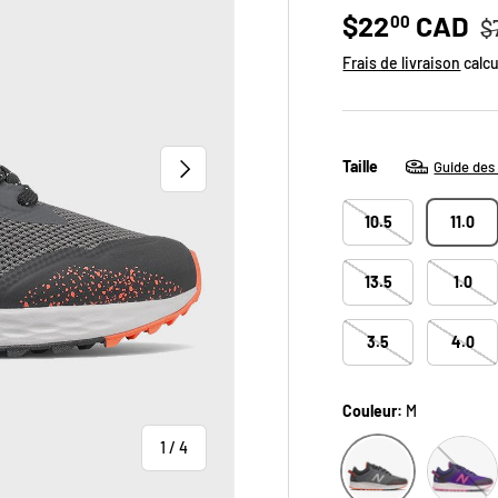
Prix soldé
P
$22
CAD
00
$
Frais de livraison
calcu
SUIVANT
Taille
Guide des 
10.5
11.0
13.5
1.0
3.5
4.0
Couleur:
M
de
S
1
/
4
M