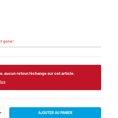
st gone!
le, aucun retour/échange sur cet article.
plus
AJOUTER AU PANIER
TITÉ
AUGMENTER LA QUANTITÉ