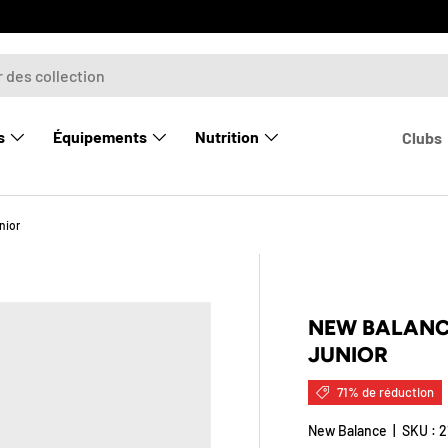
Livraison gratuite 
s
Équipements
Nutrition
Clubs
nior
rie
NEW BALANCE
JUNIOR
71% de réduction
New Balance
|
SKU :
2