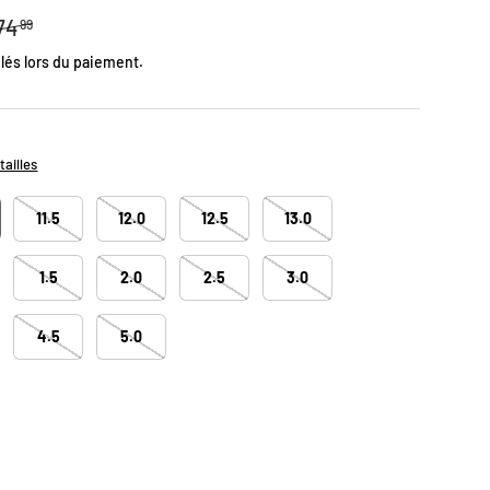
rix habituel
74
99
lés lors du paiement.
tailles
11.5
12.0
12.5
13.0
1.5
2.0
2.5
3.0
4.5
5.0