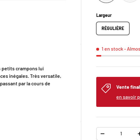
Largeur
RÉGULIÈRE
erie
la vue de galerie
image 4 dans la vue de galerie
1 en stock
- Almo
 petits crampons lui
es inégales. Très versatile,
 passant par la cours de
Vente fina
en savoir 
Qté
DIMINUER LA QUAN