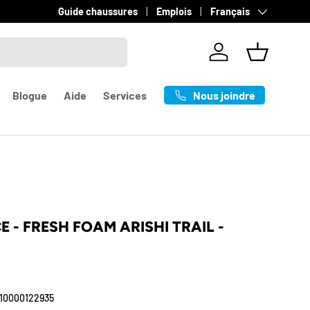
Langue
sur les commandes de +100$
Guide chaussures
en savoir plus
Emplois
Français
Se connecter
Panier
Nous joindre
Blogue
Aide
Services
 - FRESH FOAM ARISHI TRAIL -
10000122935