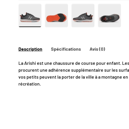
Charger l’image 1 dans la vue de galerie
Charger l’image 2 dans la vue de gal
Charger l’image 3 dans 
Charger l’
Description
Spécifications
Avis (0)
La Arishi est une chaussure de course pour enfant. Les
procurent une adhérence supplémentaire sur les surfac
vos petits peuvent la porter de la ville à a montagne en
récréation.