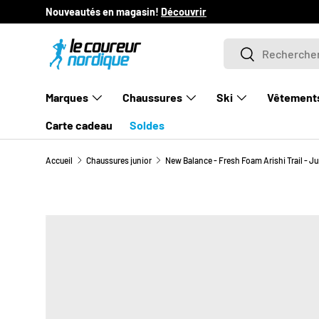
in!
Découvrir
ALLER AU CONTENU
Recherche
Rechercher
Marques
Chaussures
Ski
Vêtement
Carte cadeau
Soldes
Accueil
Chaussures junior
New Balance - Fresh Foam Arishi Trail - Ju
L’image 1 est maintenant disponible dans la vue de gale
PASSER AUX INFORMATIONS PRODUITS