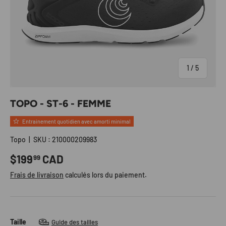
de
1
/
5
TOPO - ST-6 - FEMME
Entrainement quotidien avec amorti minimal
Topo
|
SKU :
210000209983
Prix habituel
$199
CAD
99
Frais de livraison
calculés lors du paiement.
Taille
Guide des tailles