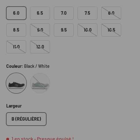
6.0
6.5
7.0
7.5
8.0
8.5
9.0
9.5
10.0
10.5
11.0
12.0
Couleur:
Black / White
Grey / White
Black / White
Largeur
B (RÉGULIÈRE)
1 en stock
- Presque épuisé !