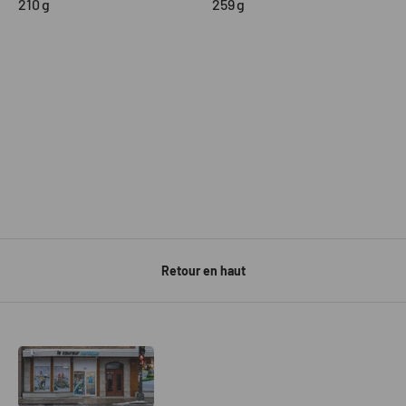
210
g
259
g
Retour en haut