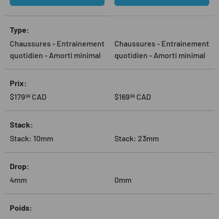
Un tableau comparant 2 produits
Type
Chaussures - Entrainement
Chaussures - Entrainement
quotidien - Amorti minimal
quotidien - Amorti minimal
Prix
Prix habituel
Prix habituel
$179
CAD
$169
CAD
99
99
Stack
Stack: 10mm
Stack: 23mm
Drop
4mm
0mm
Poids