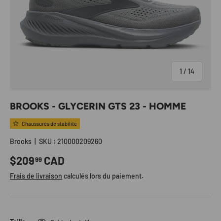
de
1
/
14
BROOKS - GLYCERIN GTS 23 - HOMME
Chaussures de stabilité
Brooks
|
SKU :
210000209260
Prix habituel
$209
CAD
99
Frais de livraison
calculés lors du paiement.