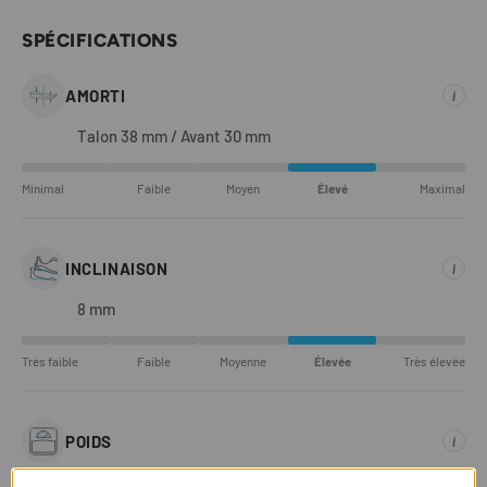
SPÉCIFICATIONS
AMORTI
i
Talon 38 mm / Avant 30 mm
Minimal
Faible
Moyen
Élevé
Maximal
INCLINAISON
i
8 mm
Très faible
Faible
Moyenne
Élevée
Très élevée
POIDS
i
306 g