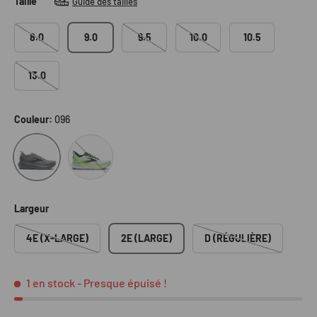
Taille
Guide des tailles
8.0
9.0
9.5
10.0
10.5
13.0
Couleur:
096
096
154
Largeur
4E (X-LARGE)
2E (LARGE)
D (RÉGULIÈRE)
1 en stock
- Presque épuisé !