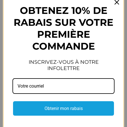
OBTENEZ 10% DE
Très léger
Léger
Moyen
Lourd
Très lourd
RABAIS SUR VOTRE
PREMIÈRE
FIT
i
COMMANDE
Régulier
Taille petit
Grand
INSCRIVEZ-VOUS À NOTRE
INFOLETTRE
LARGEUR
i
Régulière
Étroite
Régulière
Large
Obtenir mon rabais
SUPPORT
i