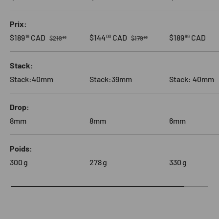
Prix
Prix habituel
Prix habituel
Prix soldé
Prix soldé
Prix habituel
$189
CAD
$144
CAD
$189
CAD
19
00
99
$219
$179
99
99
Stack
Stack:40mm
Stack:39mm
Stack: 40mm
Drop
8mm
8mm
6mm
Poids
300
g
278
g
330
g