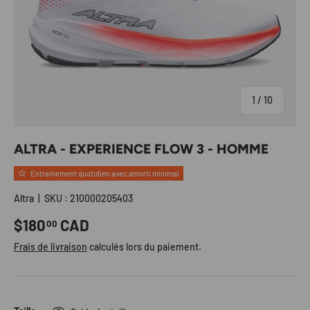
de
1
/
10
ALTRA - EXPERIENCE FLOW 3 - HOMME
Entrainement quotidien avec amorti minimal
Altra
|
SKU :
210000205403
Prix habituel
$180
CAD
00
Frais de livraison
calculés lors du paiement.