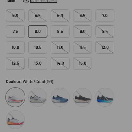
Taille
Guide des tailles
5.0
5.5
6.0
6.5
7.0
7.5
8.0
8.5
9.0
9.5
10.0
10.5
11.0
11.5
12.0
12.5
13.0
14.0
15.0
Couleur:
White/Coral (161)
Light Gray (224)
Navy/Light Blue (446)
Black/Black/Blue
White/Coral (161)
Black/White (010)
White/Black/Orange Pop (88P)