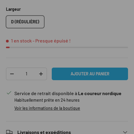
Largeur
D (RÉGULIÈRE)
1 en stock
- Presque épuisé !
Qté
AJOUTER AU PANIER
DIMINUER LA QUANTITÉ
AUGMENTER LA QUANTITÉ
Service de retrait disponible à
Le coureur nordique
Habituellement prête en 24 heures
Voir les informations de la boutique
Livraisons et expéditions