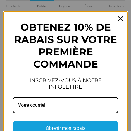
Très faible
Faible
Moyenne
Élevée
Très élevée
OBTENEZ 10% DE
POIDS
i
RABAIS SUR VOTRE
255 g
PREMIÈRE
Très léger
Léger
Moyen
Lourd
Très lourd
COMMANDE
FIT
i
INSCRIVEZ-VOUS À NOTRE
Régulier
INFOLETTRE
Taille petit
Grand
LARGEUR
i
Obtenir mon rabais