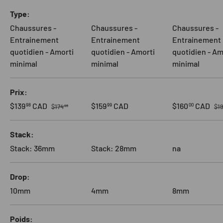
Un tableau comparant 3 produits
Type
Chaussures -
Chaussures -
Chaussures -
Entrainement
Entrainement
Entrainement
quotidien - Amorti
quotidien - Amorti
quotidien - Am
minimal
minimal
minimal
Prix
Prix habituel
Pri
Prix soldé
Prix habituel
Prix soldé
$139
CAD
$159
CAD
$160
CAD
98
99
00
$174
$1
99
Stack
Stack: 36mm
Stack: 28mm
na
Drop
10mm
4mm
8mm
Poids