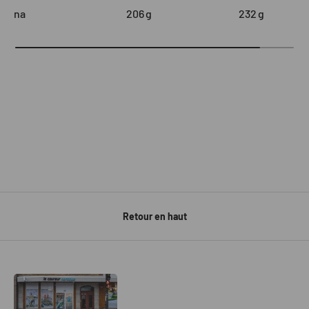
na
206
g
232
g
Retour en haut