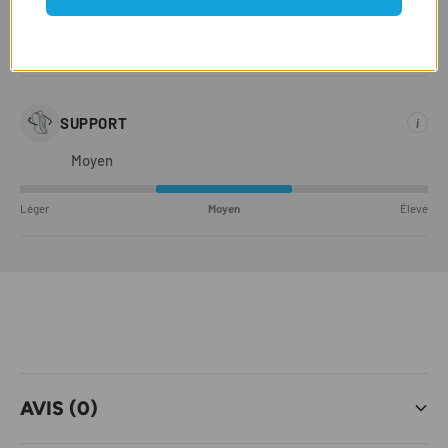
Régulière
Étroite
Régulière
Large
SUPPORT
i
Moyen
Léger
Moyen
Élevé
AVIS (0)