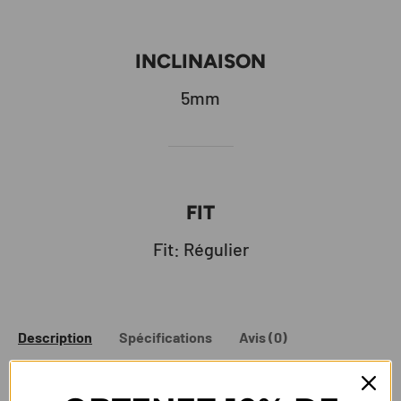
INCLINAISON
5mm
FIT
Fit: Régulier
Description
Spécifications
Avis (0)
Version imperméable GORE-TEX®