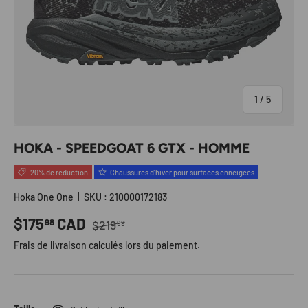
de
1
/
5
HOKA - SPEEDGOAT 6 GTX - HOMME
20% de réduction
Chaussures d'hiver pour surfaces enneigées
Hoka One One
|
SKU :
210000172183
Prix habituel
Prix soldé
$175
CAD
98
$219
99
Frais de livraison
calculés lors du paiement.