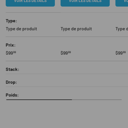
VOIR LES DÉTAILS
VOIR LES DÉTAILS
VO
Un tableau comparant 4 produits
Type
Type de produit
Type de produit
Type d
Prix
$99
$99
$99
99
99
99
Stack
Drop
Poids