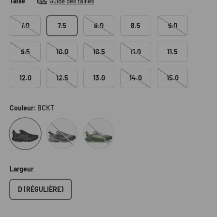
Taille
Guide des tailles
7.0
7.5
8.0
8.5
9.0
9.5
10.0
10.5
11.0
11.5
12.0
12.5
13.0
14.0
15.0
Couleur:
BCKT
SSTT
SFRN
BCKT
Largeur
D (RÉGULIÈRE)