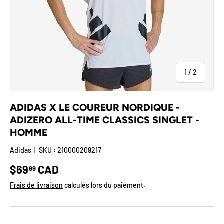
de
1
/
2
ADIDAS X LE COUREUR NORDIQUE -
ADIZERO ALL-TIME CLASSICS SINGLET -
HOMME
Adidas
|
SKU :
210000209217
Prix habituel
$69
CAD
99
Frais de livraison
calculés lors du paiement.