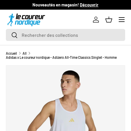
Nouveautés en magasin!
Découvrir
L
ALLER AU CONTENU
Se connecter
Panier
Recherche
Rechercher
Accueil
All
Adidas x Le coureur nordique - Adizero All-Time Classics Singlet - Homme
L’image 1 est maintenant disponible dans la vue de galerie
PASSER AUX INFORMATIONS PRODUITS