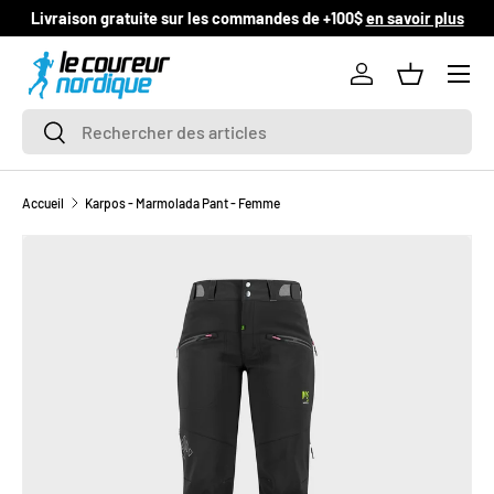
Livraison gratuite sur les commandes de +100$
en savoir plus
ALLER AU CONTENU
Se connecter
Panier
Recherche
Rechercher
Accueil
Karpos - Marmolada Pant - Femme
L’image 1 est maintenant disponible dans la vue de galerie
PASSER AUX INFORMATIONS PRODUITS