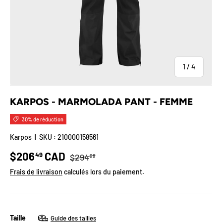
de
1
/
4
KARPOS - MARMOLADA PANT - FEMME
30% de réduction
Karpos
|
SKU :
210000158561
Prix habituel
Prix soldé
$206
CAD
49
$294
99
Frais de livraison
calculés lors du paiement.
Taille
Guide des tailles